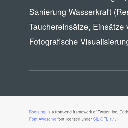
Sanierung Wasserkraft (Re
Tauchereinsätze, Einsätze
Fotografische Visualisieru
Bootstrap
is a front-end framework of Twitter, Inc. Co
Font Awesome
font licensed under
SIL OFL 1.1
.