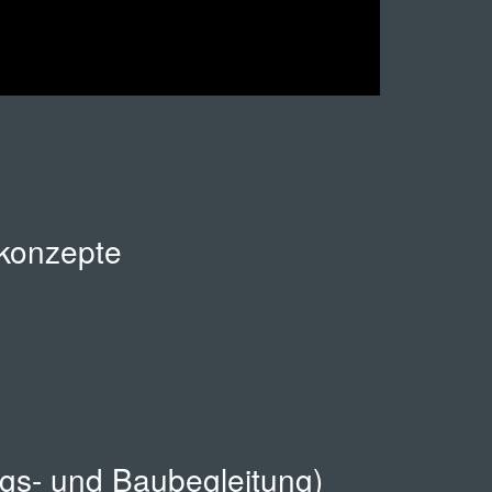
ikonzepte
gs- und Baubegleitung)